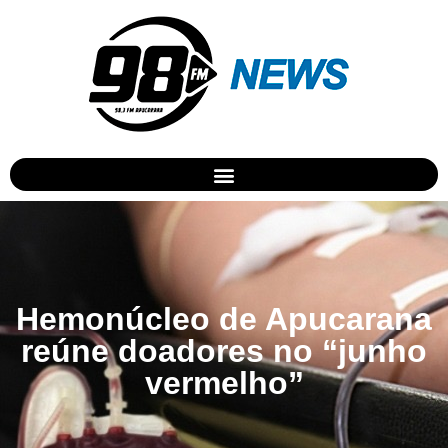
Hemonúcleo de Apucarana
reúne doadores no “junho
vermelho”