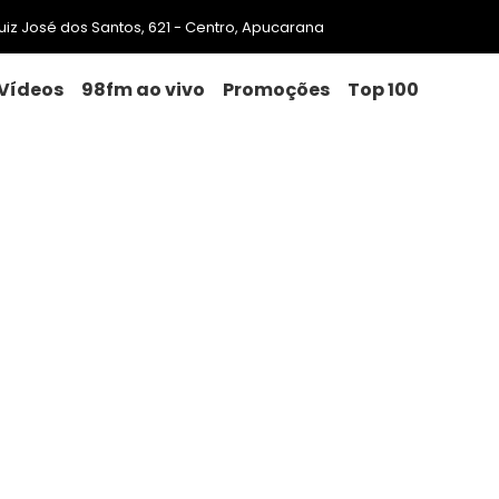
 Luiz José dos Santos, 621 - Centro, Apucarana
Vídeos
98fm ao vivo
Promoções
Top 100
ão começa neste final de sem