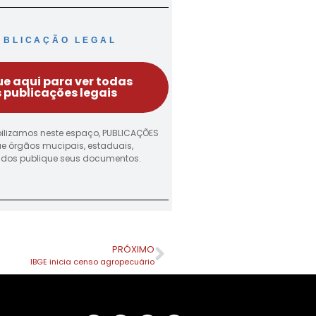
UBLICAÇÃO LEGAL
ue aqui para ver todas
 publicações legais
ilizamos neste espaço, PUBLICAÇÕES
ue órgãos mucipais, estaduais,
vados publique seus documentos.
PRÓXIMO
IBGE inicia censo agropecuário