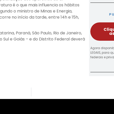
atura é o que mais influencia os hábitos
egundo o ministro de Minas e Energia,
P
re no início da tarde, entre 14h e 15h,
Cliq
arina, Paraná, São Paulo, Rio de Janeiro,
as
 Sul e Goiás – e do Distrito Federal deverá
Agora disponib
LEGAIS, para q
federais e pri