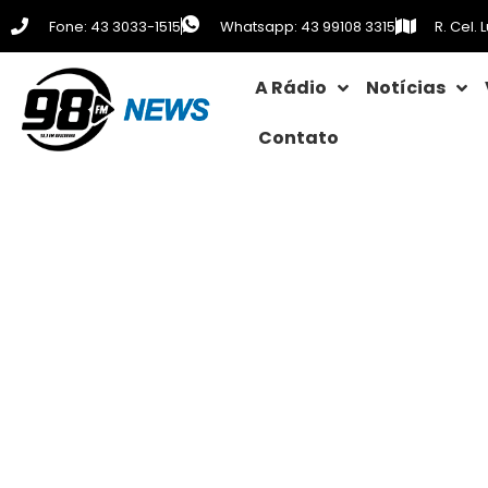
Fone: 43 3033-1515
Whatsapp: 43 99108 3315
R. Cel.
A Rádio
Notícias
Contato
Horário de ver