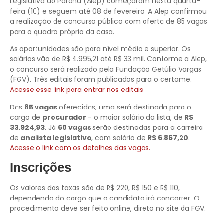
Legislativa do Paraná (Alep) começaram nesta quarta-
feira (10) e seguem até 08 de fevereiro. A Alep confirmou
a realização de concurso público com oferta de 85 vagas
para o quadro próprio da casa.
As oportunidades são para nível médio e superior. Os
salários vão de R$ 4.995,21 até R$ 33 mil. Conforme a Alep,
o concurso será realizado pela Fundação Getúlio Vargas
(FGV). Três editais foram publicados para o certame.
Acesse esse link para entrar nos editais
Das
85 vagas
oferecidas, uma será destinada para o
cargo de
procurador
– o maior salário da lista, de
R$
33.924,93
. Já
68 vagas
serão destinadas para a carreira
de
analista legislativo
, com salário de
R$ 6.867,20
.
Acesse o link com os detalhes das vagas.
Inscrições
Os valores das taxas são de R$ 220, R$ 150 e R$ 110,
dependendo do cargo que o candidato irá concorrer. O
procedimento deve ser feito online, direto no site da FGV.