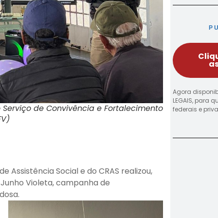
P
Cliq
as
Agora disponib
LEGAIS, para q
o Serviço de Convivência e Fortalecimento
federais e pri
FV)
de Assistência Social e do CRAS realizou,
o Junho Violeta, campanha de
dosa.