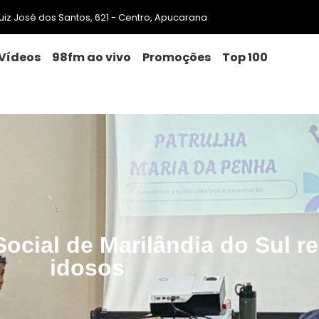
 Luiz José dos Santos, 621 - Centro, Apucarana
Vídeos
98fm ao vivo
Promoções
Top 100
Social de Marilândia do Sul r
idosos