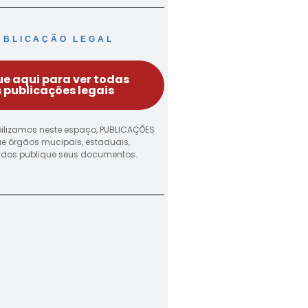
UBLICAÇÃO LEGAL
ue aqui para ver todas
 publicações legais
ilizamos neste espaço, PUBLICAÇÕES
ue órgãos mucipais, estaduais,
vados publique seus documentos.