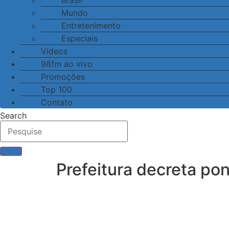
Brasil
Mundo
Entretenimento
Especiais
Vídeos
98fm ao vivo
Promoções
Top 100
Contato
Search
Prefeitura decreta pon