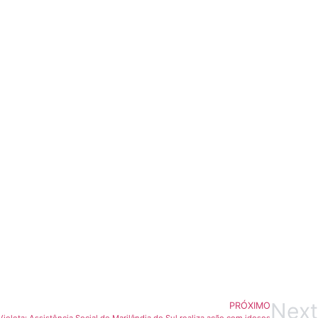
Next
PRÓXIMO
ioleta: Assistência Social de Marilândia do Sul realiza ação com idosos