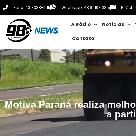
Fone: 43 3033-1515
Whatsapp: 43 99108 3315
R. Cel.
A Rádio
Notícias
Contato
Motiva Paraná realiza melh
a part