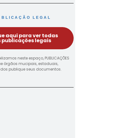
UBLICAÇÃO LEGAL
ue aqui para ver todas
 publicações legais
ilizamos neste espaço, PUBLICAÇÕES
ue órgãos mucipais, estaduais,
vados publique seus documentos.