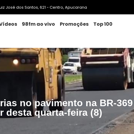
 Luiz José dos Santos, 621 - Centro, Apucarana
Vídeos
98fm ao vivo
Promoções
Top 100
orias no pavimento na BR-36
ir desta quarta-feira (8)