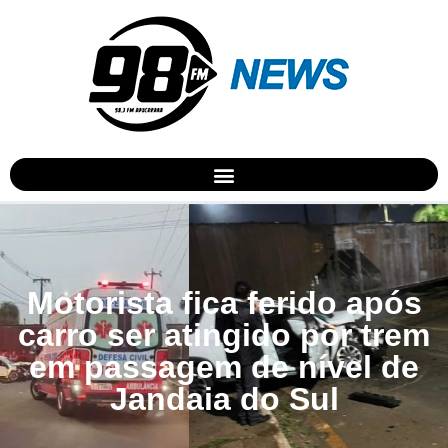
Motorista fica ferido após
carro ser atingido por trem
em passagem de nível de
Jandaia do Sul