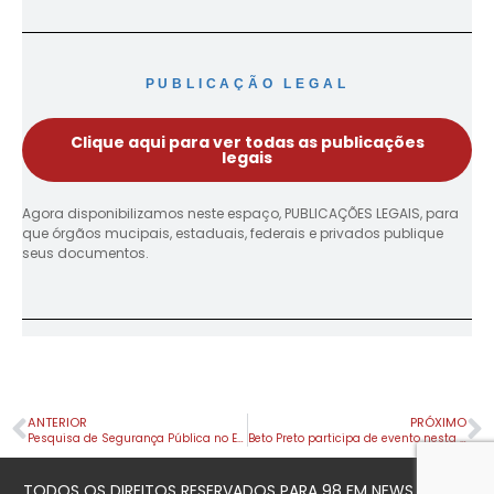
PUBLICAÇÃO LEGAL
Clique aqui para ver todas as publicações
legais
Agora disponibilizamos neste espaço, PUBLICAÇÕES LEGAIS, para
que órgãos mucipais, estaduais, federais e privados publique
seus documentos.
ANTERIOR
PRÓXIMO
Pesquisa de Segurança Pública no Estado do Paraná – 2025
Beto Preto participa de evento nesta sexta-feira na 16ª Regional de Saúde
TODOS OS DIREITOS RESERVADOS PARA 98 FM NEWS © 2023