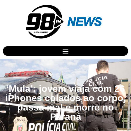
‘Mula’: jovem viaja com 26
iPhones colados ao corpo,
passa mal e morre no
Paraná