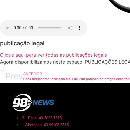
publicação legal
Clique aqui para ver todas as publicações legais
Agora disponibilizamos neste espaço, PUBLICAÇÕES LEGAIS
Prev
ANTERIOR
Cães farejadores localizam mais de 200 porções de drogas enterra
Fone: 43 3033-1515
Whatsapp: 43 99108 3315