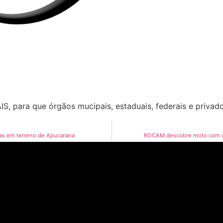
, para que órgãos mucipais, estaduais, federais e privad
das em terreno de Apucarana
ROCAM descobre moto com ch