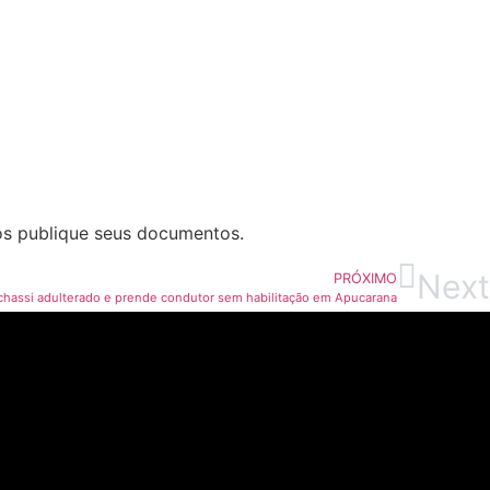
os publique seus documentos.
Next
PRÓXIMO
assi adulterado e prende condutor sem habilitação em Apucarana