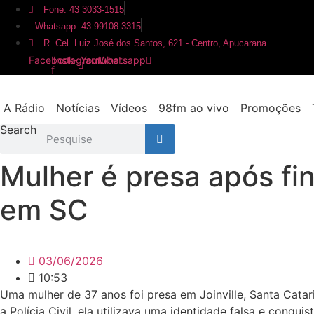
Ir
Fone: 43 3033-1515
para
Whatsapp: 43 99108 3315
o
R. Cel. Luiz José dos Santos, 621 - Centro, Apucarana
conteúdo
Facebook-
Instagram
Youtube
Whatsapp
f
A Rádio
Notícias
Vídeos
98fm ao vivo
Promoções
Search
Mulher é presa após fin
em SC
03/06/2026
10:53
Uma mulher de 37 anos foi presa em Joinville, Santa Cata
a Polícia Civil, ela utilizava uma identidade falsa e conq