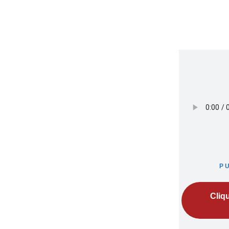
P
Cliq