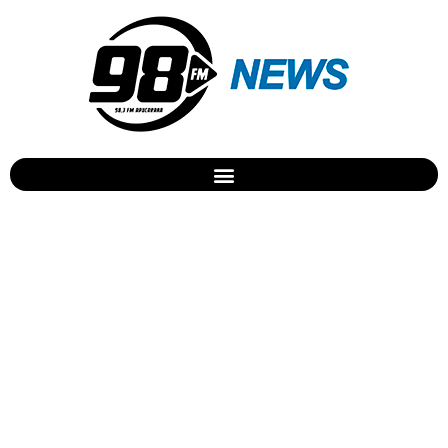
Pitbulll vai lançar “Por
Favor” em parceria com
Fifth Harmony