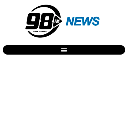
PM recaptura três
foragidos da cadeia de
Jandaia do Sul