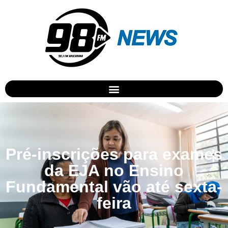
Pré-inscrições para exames
da EJA no Ensino
Fundamental vão até sexta-
feira