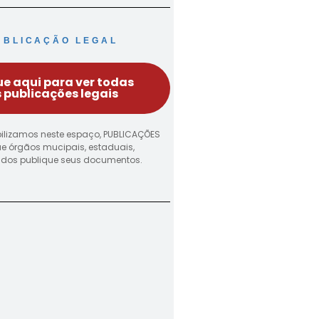
UBLICAÇÃO LEGAL
ue aqui para ver todas
 publicações legais
ilizamos neste espaço, PUBLICAÇÕES
ue órgãos mucipais, estaduais,
vados publique seus documentos.