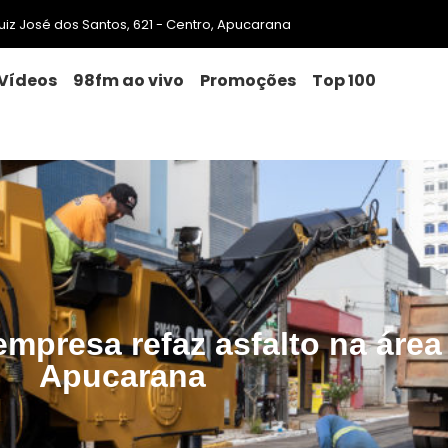
 Luiz José dos Santos, 621 - Centro, Apucarana
Vídeos
98fm ao vivo
Promoções
Top 100
empresa refaz asfalto na área
Apucarana