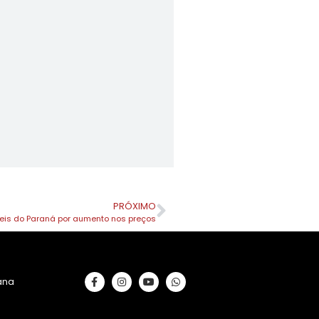
PRÓXIMO
veis do Paraná por aumento nos preços
rana