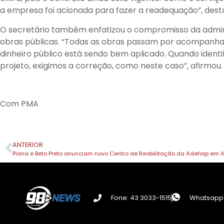
a empresa foi acionada para fazer a readequação”, des
O secretário também enfatizou o compromisso da admini
obras públicas. “Todas as obras passam por acompanha
dinheiro público está sendo bem aplicado. Quando ident
projeto, exigimos a correção, como neste caso”, afirmou.
Com PMA
ANTERIOR
Piana e Beto Preto anunciam novo Centro de Reabilitação da Adefiap em
Fone: 43 3033-1515
Whatsapp: