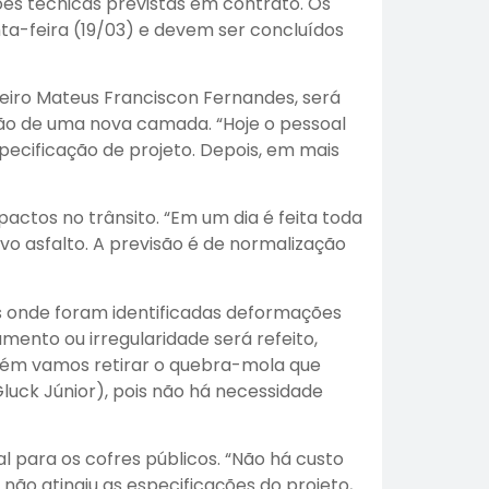
ões técnicas previstas em contrato. Os
a-feira (19/03) e devem ser concluídos
eiro Mateus Franciscon Fernandes, será
ção de uma nova camada. “Hoje o pessoal
pecificação de projeto. Depois, em mais
actos no trânsito. “Em um dia é feita toda
ovo asfalto. A previsão é de normalização
s onde foram identificadas deformações
ento ou irregularidade será refeito,
bém vamos retirar o quebra-mola que
uck Júnior), pois não há necessidade
al para os cofres públicos. “Não há custo
 não atingiu as especificações do projeto,