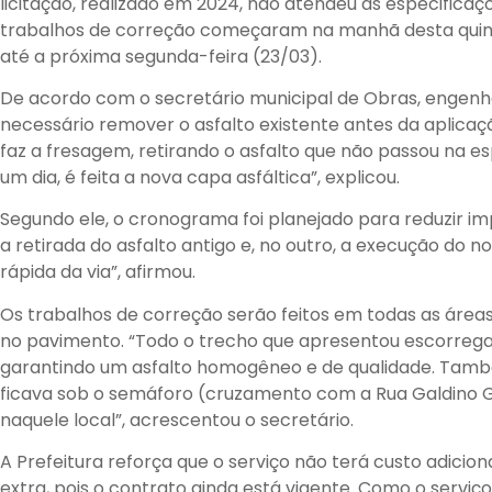
licitação, realizado em 2024, não atendeu às especificaç
trabalhos de correção começaram na manhã desta quint
até a próxima segunda-feira (23/03).
De acordo com o secretário municipal de Obras, engenh
necessário remover o asfalto existente antes da aplica
faz a fresagem, retirando o asfalto que não passou na es
um dia, é feita a nova capa asfáltica”, explicou.
Segundo ele, o cronograma foi planejado para reduzir imp
a retirada do asfalto antigo e, no outro, a execução do n
rápida da via”, afirmou.
Os trabalhos de correção serão feitos em todas as área
no pavimento. “Todo o trecho que apresentou escorregam
garantindo um asfalto homogêneo e de qualidade. Tam
ficava sob o semáforo (cruzamento com a Rua Galdino Gl
naquele local”, acrescentou o secretário.
A Prefeitura reforça que o serviço não terá custo adicion
extra, pois o contrato ainda está vigente. Como o serviço