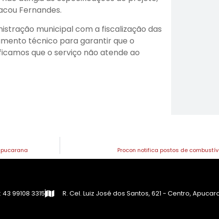
tacou Fernandes.
stração municipal com a fiscalização das
mento técnico para garantir que o
ificamos que o serviço não atende ao
 Apucarana
Procon notifica postos de combustí
 43 99108 3315
R. Cel. Luiz José dos Santos, 621 - Centro, Apuca