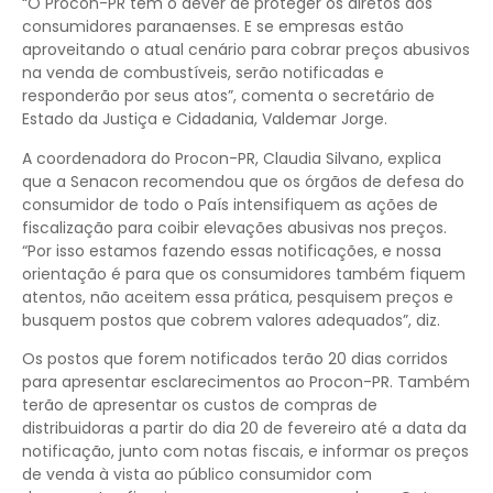
“O Procon-PR tem o dever de proteger os diretos dos
consumidores paranaenses. E se empresas estão
aproveitando o atual cenário para cobrar preços abusivos
na venda de combustíveis, serão notificadas e
responderão por seus atos”, comenta o secretário de
Estado da Justiça e Cidadania, Valdemar Jorge.
A coordenadora do Procon-PR, Claudia Silvano, explica
que a Senacon recomendou que os órgãos de defesa do
consumidor de todo o País intensifiquem as ações de
fiscalização para coibir elevações abusivas nos preços.
“Por isso estamos fazendo essas notificações, e nossa
orientação é para que os consumidores também fiquem
atentos, não aceitem essa prática, pesquisem preços e
busquem postos que cobrem valores adequados”, diz.
Os postos que forem notificados terão 20 dias corridos
para apresentar esclarecimentos ao Procon-PR. Também
terão de apresentar os custos de compras de
distribuidoras a partir do dia 20 de fevereiro até a data da
notificação, junto com notas fiscais, e informar os preços
de venda à vista ao público consumidor com