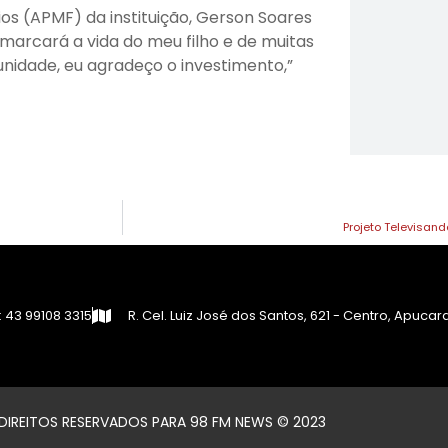
ios (APMF) da instituição, Gerson Soares
 marcará a vida do meu filho e de muitas
nidade, eu agradeço o investimento,”
Projeto Televisan
 43 99108 3315
R. Cel. Luiz José dos Santos, 621 - Centro, Apuca
IREITOS RESERVADOS PARA 98 FM NEWS © 2023