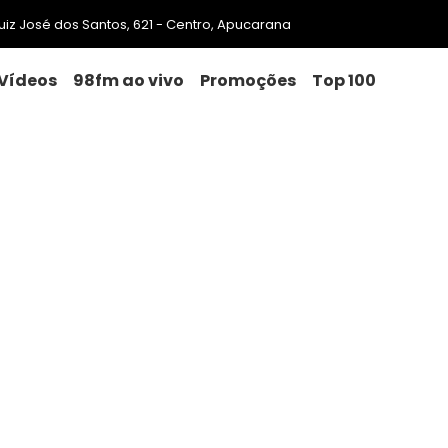
 Luiz José dos Santos, 621 - Centro, Apucarana
Vídeos
98fm ao vivo
Promoções
Top 100
1,4 mi na reforma de unidade