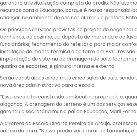
garantirá a revitalização completa do prédio. Nós lutam
recursos para a Educação, porque é nossa responsabilid
crianças no ambiente de ensino,” afirmou o prefeito Beto
Os principais serviços previstos no projeto de engenhari
banheiros, da cozinha, do depósito de merenda e da lava
funcionários; fechamento do refeitório para maior confort
instalação de manta térmica e de forro em PVC; revisão d
implantação de sistema de drenagem de solo; fechamen
quadra de esportes; e pintura interna e externa.
Serão construídas ainda mais cinco salas de aula, send
nova área administrativa para a escola.
“Essa escola foi construída em local inapropriado e, qu
alagando. A drenagem do terreno é um dos serviços essen
garantiu a secretária municipal de Educação, Marli Ferna
A diretora da Escola Dinarte Pereira de Araújo, professo
notícia da obra. “Nosso prédio vai dobrar de tamanho, é a