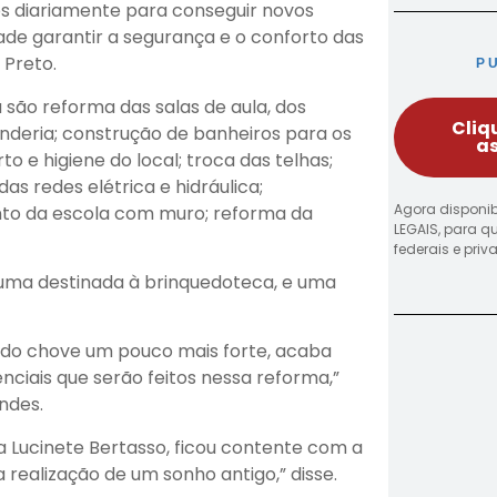
os diariamente para conseguir novos
ade garantir a segurança e o conforto das
 Preto.
P
a são reforma das salas de aula, dos
Cliq
nderia; construção de banheiros para os
as
o e higiene do local; troca das telhas;
as redes elétrica e hidráulica;
Agora disponib
to da escola com muro; reforma da
LEGAIS, para q
federais e pri
o uma destinada à brinquedoteca, e uma
ando chove um pouco mais forte, acaba
ciais que serão feitos nessa reforma,”
ndes.
ra Lucinete Bertasso, ficou contente com a
 realização de um sonho antigo,” disse.