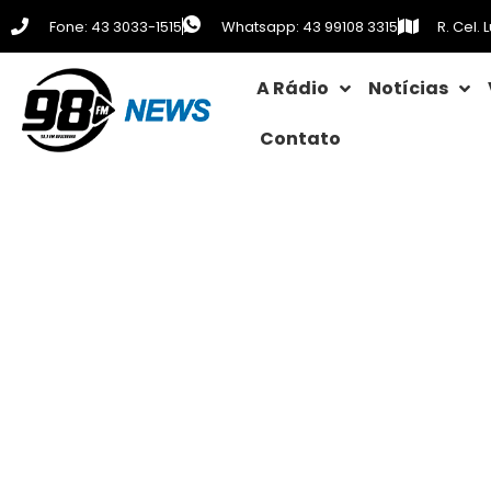
Fone: 43 3033-1515
Whatsapp: 43 99108 3315
R. Cel.
A Rádio
Notícias
Contato
Prefeitura investe R$ 