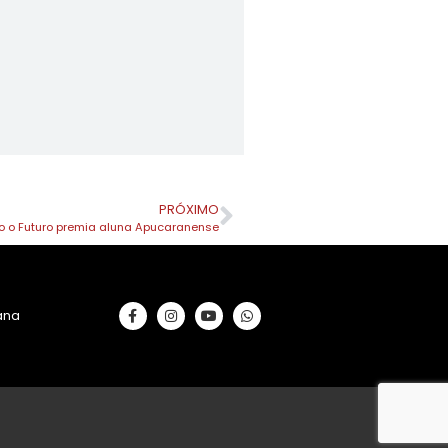
PRÓXIMO
do o Futuro premia aluna Apucaranense
rana