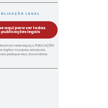
UBLICAÇÃO LEGAL
ue aqui para ver todas
 publicações legais
ilizamos neste espaço, PUBLICAÇÕES
ue órgãos mucipais, estaduais,
vados publique seus documentos.