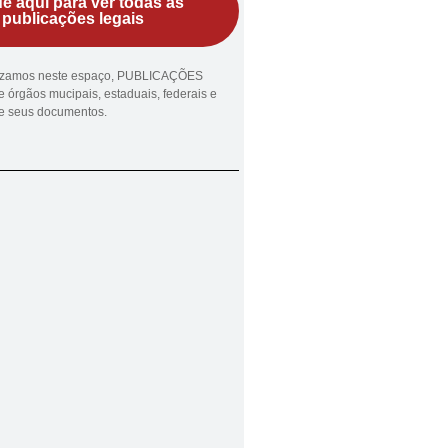
ue aqui para ver todas as
publicações legais
lizamos neste espaço, PUBLICAÇÕES
 órgãos mucipais, estaduais, federais e
ue seus documentos.