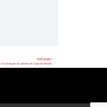
PRÓXIMO
a 0 e avançam às oitavas da Copa do Mundo