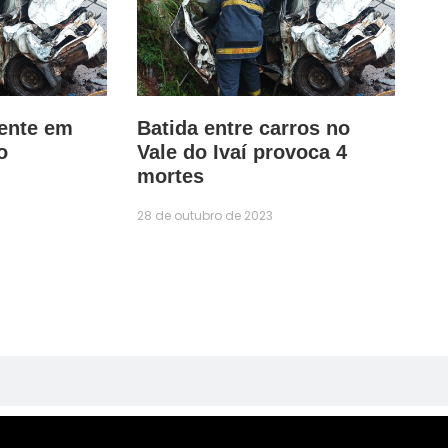
dente em
Batida entre carros no
o
Vale do Ivaí provoca 4
mortes
28 de outubro de 2023