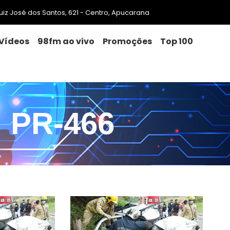
 Luiz José dos Santos, 621 - Centro, Apucarana
Vídeos
98fm ao vivo
Promoções
Top 100
PR-466