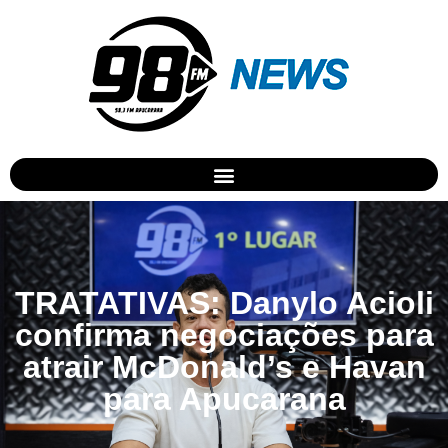
TRATATIVAS: Danylo Acioli
confirma negociações para
atrair McDonald’s e Havan
para Apucarana