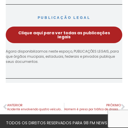
PUBLICAÇÃO LEGAL
Clique aqui para ver todas as publicações
legais
Agora disponibilizamos neste espaço, PUBLICAÇÕES LEGAIS, para
que órgãos mucipais, estaduais, federais e privados publique
seus documentos.
ANTERIOR
PRÓXIMO
Acidente envolvendo quatro veículos deixa cinco feridos na Avenida Brasil, em Apucarana
Homem é preso por tráfico de drogas em conveniência de Apucarana
TODOS OS DIREITOS RESERVADOS PARA 98 FM NEWS © 2023