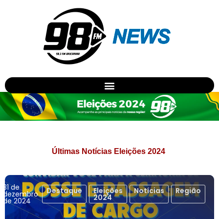
Eleiçoes 2024
Últimas Notícias Eleições 2024
31 de
Destaque
Eleições
Notícias
Região
dezembro
2024
de 2024