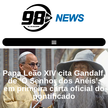
Papa Leão XIV cita Gandalf,
de ‘O Senhor dos Anéis’,
em primeira carta oficial do
pontificado